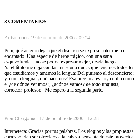
3 COMENTARIOS
Anisótropo -
19 de octubre de 2006 - 09:54
Pilar, qué acierto dejar que el discurso se exprese solo: me ha
encantado. Una especie de héroe trágico, con una sana
esquizofrenia... no se podría expresar mejor, desde luego.
Ya el título me deja con las mil y una dudas que tenemos todos los
que estudiamos y amamos la lengua: Del purismo al desconcierto;
y, con la lengua, ¿qué hacemos? Esa pregunta es hoy en día como
el ¿de dónde venimos?, ¿adónde vamos? de todo lingüista,
corrector, profesor... Me espero a la segunda parte.
Pilar Chargoñia -
17 de octubre de 2006 - 12:28
Interneteca: Gracias por tus palabras. Los elogios y las propuestas
corresponden ser ofrecidos a la cabeza pensante de este proyecto: