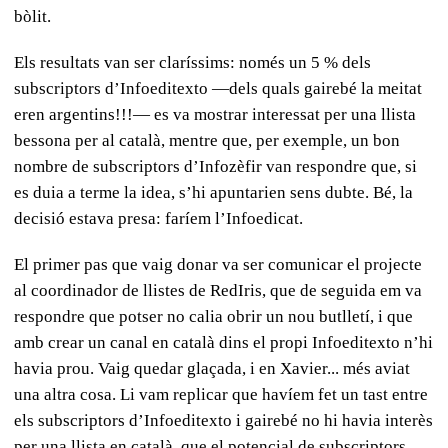
bòlit.
Els resultats van ser claríssims: només un 5 % dels
subscriptors d’Infoeditexto —dels quals gairebé la meitat
eren argentins!!!— es va mostrar interessat per una llista
bessona per al català, mentre que, per exemple, un bon
nombre de subscriptors d’Infozèfir van respondre que, si
es duia a terme la idea, s’hi apuntarien sens dubte. Bé, la
decisió estava presa: faríem l’Infoedicat.
El primer pas que vaig donar va ser comunicar el projecte
al coordinador de llistes de RedIris, que de seguida em va
respondre que potser no calia obrir un nou butlletí, i que
amb crear un canal en català dins el propi Infoeditexto n’hi
havia prou. Vaig quedar glaçada, i en Xavier... més aviat
una altra cosa. Li vam replicar que havíem fet un tast entre
els subscriptors d’Infoeditexto i gairebé no hi havia interès
per una llista en català, que el potencial de subscriptors