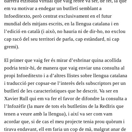
darrera etzibada virtual que vaig rebre va ser, de fet, la que
em va motivar a endegar un butlletí semblant a
Infoeditexto, però centrat exclusivament en el futur
mundial dels mitjans escrits, en la llengua catalana i en
l’edició en català (i això, no hauria ni de dir-ho, no exclou
cap racó del seu territori de parla, cap estàndard, ni cap
gremi).
El primer que vaig fer és mirar d’esbrinar quina acollida
podria tenir-hi, de manera que vaig enviar una consulta al
propi Infoeditexto i a d’altres llistes sobre llengua catalana
i traducció per copsar-ne l’interès dels subscriptors per un
butlletí de les característiques que he descrit. Va ser en
Xavier Rull qui em va fer el favor de difondre la consulta a
l’Infozèfir (la mare de tots els butlletins de la RedIris que
tenen a veure amb la llengua), i així va ser com vam
acordar que, si de cas el meu projecte tenia prou quòrum i
tirava endavant, ell em faria un cop de mà, malgrat anar de