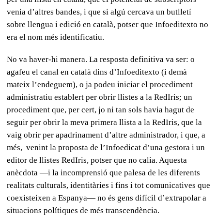
venia d’altres bandes, i que si algú cercava un butlletí
sobre llengua i edició en català, potser que Infoeditexto no
era el nom més identificatiu.
No va haver-hi manera. La resposta definitiva va ser: o
agafeu el canal en català dins d’Infoeditexto (i demà
mateix l’endeguem), o ja podeu iniciar el procediment
administratiu establert per obrir llistes a la RedIris; un
procediment que, per cert, jo ni tan sols havia hagut de
seguir per obrir la meva primera llista a la RedIris, que la
vaig obrir per apadrinament d’altre administrador, i que, a
més,
venint la proposta de l’Infoedicat d’una gestora i un
editor de llistes RedIris, potser que no calia. Aquesta
anècdota —i la incomprensió que palesa de les diferents
realitats culturals, identitàries i fins i tot comunicatives que
coexisteixen a Espanya— no és gens difícil d’extrapolar a
situacions polítiques de més transcendència.