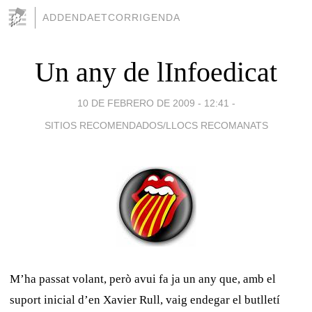
ADDENDAETCORRIGENDA
Un any de lInfoedicat
10 DE FEBRERO DE 2009 - 12:41
-
SITIOS RECOMENDADOS/LLOCS RECOMANATS
M’ha passat volant, però avui fa ja un any que, amb el
suport inicial d’en Xavier Rull, vaig endegar el butlletí