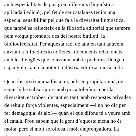
amb especialitats de postgrau diferents (lingüística
aplicada i edició), pel fet de ser catalanes tenim una
especial sensibilitat pel que fa a la diversitat lingüística,
que també es reflecteix en la filosofia editorial que sempre
hem volgut promoure des del nostre butlletí: la
bibliodiversitat. Per aquesta raó, de tant en tant anàvem
enviant a Infoeditexto notícies i documents relacionats
amb les llengües que conviuen amb la poderosa llengua
espanyola i amb la potent indústria editorial en castellà.
Quan fas això en una llista on, pel seu propi tarannà, de
segur hi ha subscriptors amb poca tolerància per la
diversitat, et trobes, de tant en tant, amb respostes privades
de rebuig força violentes, especialment —i no ho dic per
fer demagògia; és així— quan el que difons té a veure amb
el català. Prou sabem que la gent d’aquesta mena no és
molta, però sí molt sorollosa i molt emprenyadora. La