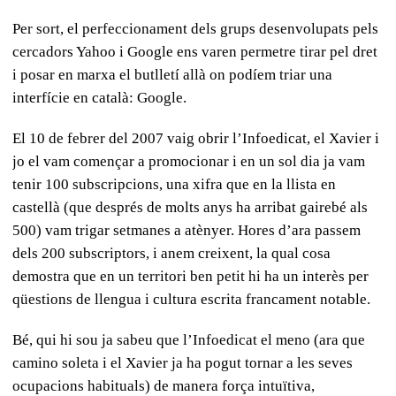
Per sort, el perfeccionament dels grups desenvolupats pels
cercadors Yahoo i Google ens varen permetre tirar pel dret
i posar en marxa el butlletí allà on podíem triar una
interfície en català: Google.
El 10 de febrer del 2007 vaig obrir l’Infoedicat, el Xavier i
jo el vam començar a promocionar i en un sol dia ja vam
tenir 100 subscripcions, una xifra que en la llista en
castellà (que després de molts anys ha arribat gairebé als
500) vam trigar setmanes a atènyer. Hores d’ara passem
dels 200 subscriptors, i anem creixent, la qual cosa
demostra que en un territori ben petit hi ha un interès per
qüestions de llengua i cultura escrita francament notable.
Bé, qui hi sou ja sabeu que l’Infoedicat el meno (ara que
camino soleta i el Xavier ja ha pogut tornar a les seves
ocupacions habituals) de manera força intuïtiva,