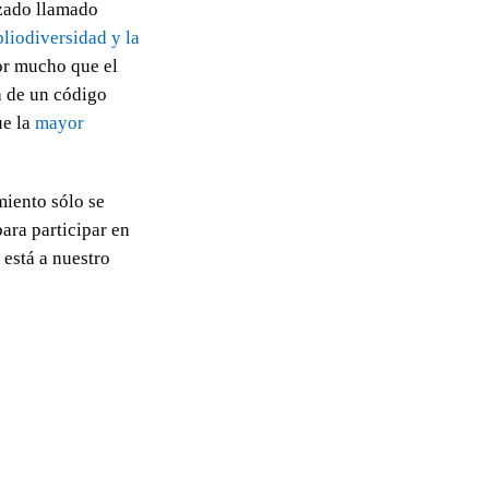
izado llamado
bliodiversidad y la
or mucho que el
a de un código
ue la
mayor
miento sólo se
ara participar en
está a nuestro