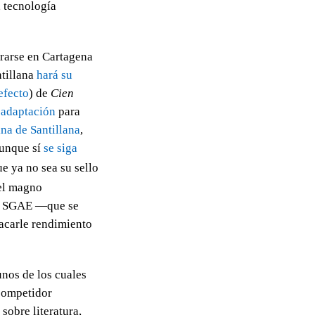
, tecnología
urarse en Cartagena
tillana
hará su
efecto
) de
Cien
a
adaptación
para
na de Santillana
,
unque sí
se siga
e ya no sea su sello
el magno
 la SGAE —que se
acarle rendimiento
os de los cuales
competidor
sobre literatura,