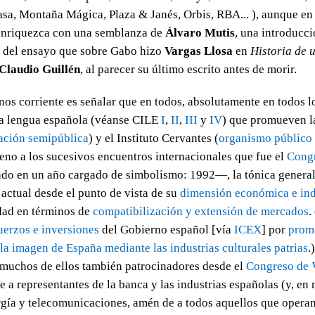
sa, Montaña Mágica, Plaza & Janés, Orbis, RBA... ), aunque en 
enriquezca con una semblanza de
Álvaro Mutis
, una introducc
e del ensayo que sobre Gabo hizo
Vargas Llosa
en
Historia de 
Claudio Guillén
, al parecer su último escrito antes de morir.
nos corriente es señalar que en todos, absolutamente en todos 
la lengua española (véanse CILE
I
,
II
,
III
y
IV
) que promueven l
ación semipública
) y el Instituto Cervantes (
organismo público
no a los sucesivos encuentros internacionales que fue el
Congr
o en un año cargado de simbolismo: 1992—, la tónica general 
 actual desde el punto de vista de su
dimensión económica e ind
dad en términos de
compatibilización y extensión de mercados
.
uerzos e inversiones
del Gobierno español [vía
ICEX
] por
prom
la imagen de España mediante las industrias culturales patrias
.
—muchos de ellos también patrocinadores desde el
Congreso de 
e a representantes de la banca y las industrias españolas (y, e
gía y telecomunicaciones, amén de a todos aquellos que operan