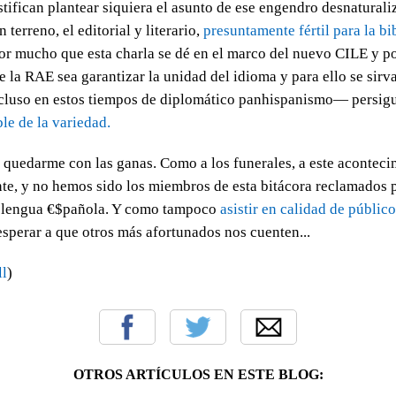
ustifican plantear siquiera el asunto de ese engendro desnatural
 terreno, el editorial y literario,
presuntamente fértil para la bi
r mucho que esta charla se dé en el marco del nuevo CILE y p
e la RAE sea garantizar la unidad del idioma y para ello se sirv
luso en estos tiempos de diplomático panhispanismo— persig
le de la variedad.
 quedarme con las ganas. Como a los funerales, a este aconteci
nte, y no hemos sido los miembros de esta bitácora reclamados p
la lengua €$pañola. Y como tampoco
asistir en calidad de público
esperar a que otros más afortunados nos cuenten...
ll
)
OTROS ARTÍCULOS EN ESTE BLOG: