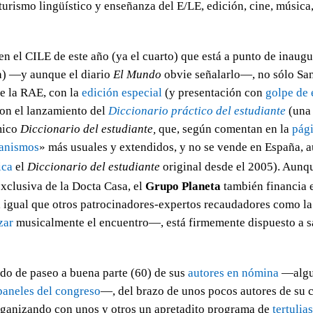
turismo lingüístico y enseñanza del E/LE, edición, cine, música
 en el CILE de este año (ya el cuarto) que está a punto de inaug
a) —y aunque el diario
El Mundo
obvie señalarlo—, no sólo San
e la RAE, con la
edición especial
(y presentación con
golpe de 
on el lanzamiento del
Diccionario práctico del estudiante
(un
mico
Diccionario del estudiante,
que, según comentan en la
pági
anismos
» más usuales y extendidos, y no se vende en España,
a
ica
el
Diccionario del estudiante
original desde el 2005
). Aunqu
exclusiva de la Docta Casa, el
Grupo Planeta
también financia 
al igual que otros patrocinadores-expertos recaudadores como
zar
musicalmente el encuentro—, está firmemente dispuesto a s
o de paseo a buena parte (60) de sus
autores en nómina
—algun
paneles del congreso
—, del brazo de unos pocos autores de su 
organizando con unos y otros un apretadito programa de
tertulias