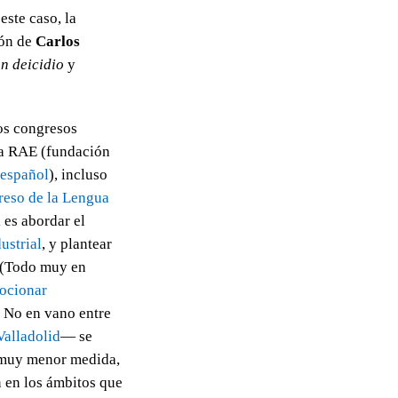
este caso, la
ión de
Carlos
un deicidio
y
los congresos
a RAE (fundación
 español
), incluso
eso de la Lengua
es abordar el
ustrial
, y plantear
 (Todo muy en
ocionar
) No en vano entre
Valladolid
— se
n muy menor medida,
 en los ámbitos que