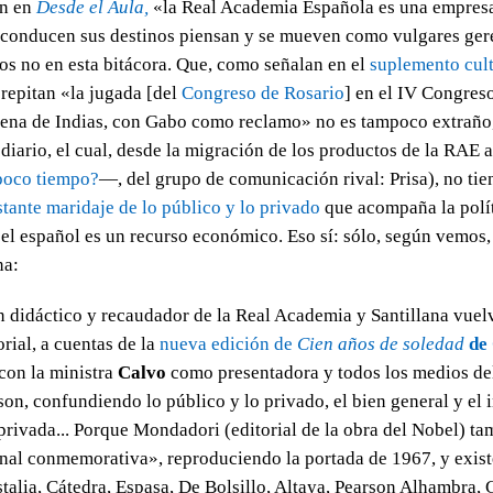
en en
Desde el Aula,
«la Real Academia Española es una empres
 conducen sus destinos piensan y se mueven como vulgares ger
s no en esta bitácora. Que, como señalan en el
suplemento cult
 repitan
«la jugada
[del
Congreso de Rosario
] en el IV Congres
ena de Indias, con Gabo como reclamo» no es tampoco extraño, 
 diario, el cual, desde la migración de los productos de la RAE a
oco tiempo?
—, del grupo de comunicación rival: Prisa), no ti
stante maridaje de lo público y lo privado
que acompaña la polít
el español es un recurso económico. Eso sí: sólo, según vemos, 
na:
fán didáctico y recaudador de la Real Academia y Santillana vuel
rial, a cuentas de la
nueva edición de
Cien años de soledad
de 
 con la ministra
Calvo
como presentadora y todos los medios de
son, confundiendo lo público y lo privado, el bien general y el 
rivada... Porque Mondadori (editorial de la obra del Nobel) ta
inal conmemorativa», reproduciendo la portada de 1967, y exist
talia, Cátedra, Espasa, De Bolsillo, Altaya, Pearson Alhambra, 