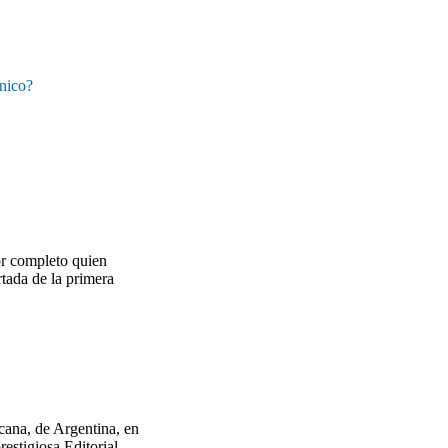
ánico?
or completo quien
rtada de la primera
cana, de Argentina, en
estigiosa Editorial