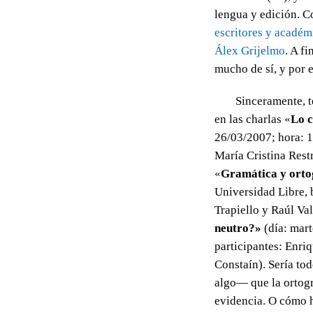
lengua y edición. C
escritores y académ
Álex Grijelmo
. A f
mucho de sí, y por e
Sinceramente, t
en las charlas «
Lo c
26/03/2007; hora: 1
María Cristina Rest
«
Gramática y orto
Universidad Libre, 
Trapiello y Raúl Val
neutro?»
(día: mart
participantes: Enri
Constaín). Sería to
algo— que la ortogr
evidencia. O cómo h