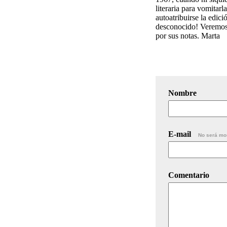
literaria para vomitar
autoatribuirse la edic
desconocido! Veremos 
por sus notas. Marta
Nombre
E-mail
No será mo
Comentario