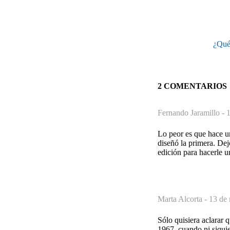
¿Qué 
2 COMENTARIOS
Fernando Jaramillo -
1
Lo peor es que hace u
diseñó la primera. Dej
edición para hacerle u
Marta Alcorta -
13 de 
Sólo quisiera aclarar 
1967, cuando ni siqui