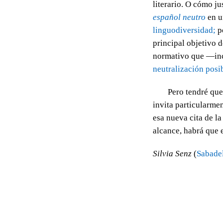
literario. O cómo j
español neutro
en un
linguodiversidad;
po
principal objetivo d
normativo que —inc
neutralización posib
Pero tendré que
invita particularme
esa nueva cita de 
alcance, habrá que 
Silvia Senz
(
Sabade