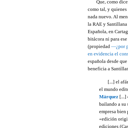
Que, como dic
como tal, y quienes
nada nuevo. Al meno
la RAE y Santillana
Española, en Cartag
bitácora ni para ese
(propiedad
—¿por p
en evidencia el con
española desde que 
beneficia a Santilla
[...] el a
el mundo edito
Márquez
[...]
bailando a su 
empresa bien p
«edición orig
ediciones (Cas