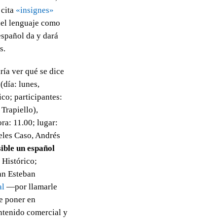
 cita
«insignes»
el lenguaje como
 español da y dará
s.
ía ver qué se dice
(día: lunes,
co; participantes:
Trapiello),
ra: 11.00; lugar:
eles Caso, Andrés
ible un español
 Histórico;
uan Esteban
al
—por llamarle
le poner en
ntenido comercial y