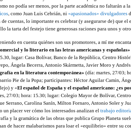
omo no podía ser menos, por la parte académica no faltarán a la
icos
, como Juan Luis Cebrián, ni
«apasionados» divulgadores
d
in de cuentas, lo importante es celebrar (y asegurarse de) que el
llo la tarta del festejo tiene generosas raciones para unos y otro
eniendo en cuenta quiénes son sus promotores, a mí me encantar
omercial y lo literario en las letras americanas y españolas»
5.30, lugar: Casa Bolívar, Banco de la República, Centro Históri
repo, Ángela Becerra, Antonio Skármetta, Javier Moro y Andrés 
grafía en la literatura contemporánea»
(día: martes, 27/03;
ho
barrio Pie de la Popa; participantes: Héctor Aguilar Camin, Áng
lejo) y «
El español de España y el español americano: ¿es pos
es, 27/03; hora: 15.30; lugar: Colegio Mayor de Bolívar, Centro
que Serrano, Carolina Sanín, Milton Fornaro, Antonio Soler y J
do un placer ver cómo los interesados analizan el
trabajo editori
afía y la gramática de las obras que publica Grupo Planeta sue
an de hacer malabarismos para loar el «equilibrio» entre su co