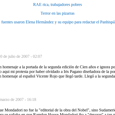
RAE rica, trabajadores pobres
Terror en las pizarras
fuentes usaron Elena Hernández y su equipo para redactar el Panhisp
0 de julio de 2007 - 02:07
n homenaje a la portada de la segunda edición de Cien años e ignora p
o aqui mi protesta por haber olvidado a Iris Pagano diseñadora de la po
n homenaje al español Vicente Rojo que llegó tarde. Llegó a la segunda
marzo de 2007 - 16:18
que Mondadori no fue la "editorial de la obra del Nobel", sino Sudameri
era se soñaba en que Ramdon House-Mondadori iba a "devorar" a tan pr