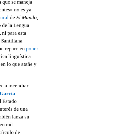
a que se maneja
entes» no es ya
ural
de
El Mundo,
o de la Lengua
ni para esta
 Santillana
ene reparo en
poner
ica lingüística
en lo que atañe y
ve a incendiar
García
l Estado
interés de una
mbién lanza su
en mil
Círculo de