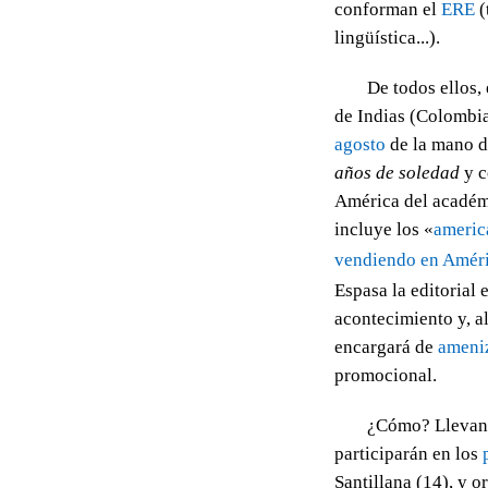
conforman el
ERE
(
lingüística...).
De todos ellos,
de Indias (Colombi
agosto
de la mano d
años de soledad
y c
América del acadé
incluye los «
americ
vendiendo en Amér
Espasa la editorial 
acontecimiento y, 
encargará de
ameni
promocional.
¿Cómo? Llevand
participarán en los
Santillana (14), y 