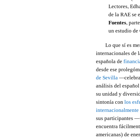
Lectores, Edha
de la RAE se 
Fuentes
, part
un estudio de
Lo que sí es me
internacionales de 
española de
financi
desde ese prolegóme
de Sevilla
—celebrad
análisis del español
su unidad y diversi
sintonía con
los esf
internacionalmente 
sus participantes 
encuentra fácilment
americanas) de ener