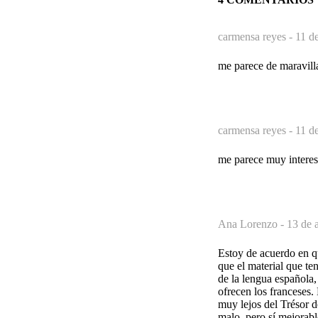
carmensa reyes -
11 d
me parece de maravilla
carmensa reyes -
11 d
me parece muy interesa
Ana Lorenzo -
13 de 
Estoy de acuerdo en qu
que el material que te
de la lengua española
ofrecen los franceses
muy lejos del Trésor d
malo, pero sí mejorabl