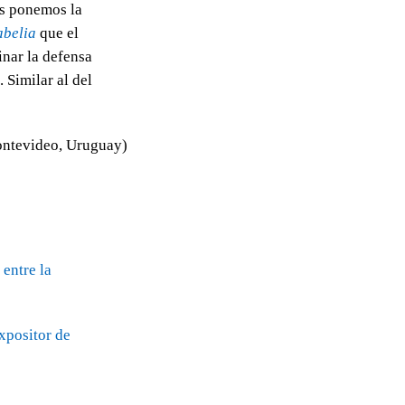
os ponemos la
abelia
que el
inar la defensa
. Similar al del
ntevideo, Uruguay)
 entre la
xpositor de