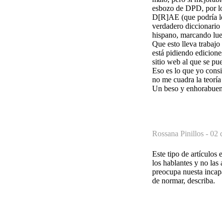
esbozo de DPD, por lo 
D[R]AE (que podría le
verdadero diccionario 
hispano, marcando lueg
Que esto lleva trabajo
está pidiendo ediciones
sitio web al que se pu
Eso es lo que yo consi
no me cuadra la teoría 
Un beso y enhorabuena
Rossana Pinillos -
02 
Este tipo de artículos
los hablantes y no las
preocupa nuesta incap
de normar, describa.