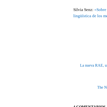
Silvia Senz:
«Sobre 
lingüística de los m
La nueva RAE, un 
The Ne
4 COMENTARIOS