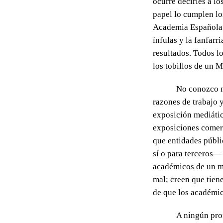
ocurre decirles a l
papel lo cumplen lo
Academia Española 
ínfulas y la fanfarr
resultados. Todos l
los tobillos de un 
No conozco m
razones de trabajo 
exposición mediátic
exposiciones comerci
que entidades públi
sí o para terceros—
académicos de un mér
mal; creen que tien
de que los académi
A ningún pro