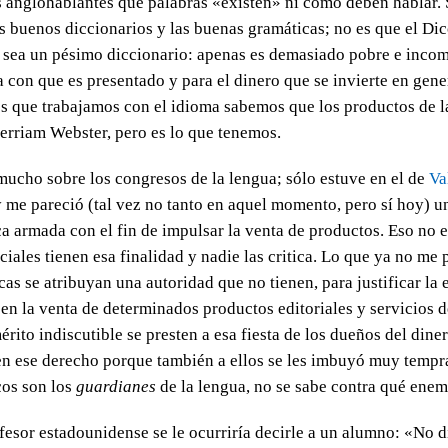
os anglohablantes qué palabras «existen» ni cómo deben hablar. 
s buenos diccionarios y las buenas gramáticas; no es que el Dic
sea un pésimo diccionario: apenas es demasiado pobre e incom
ia con que es presentado y para el dinero que se invierte en gen
os que trabajamos con el idioma sabemos que los productos de 
Merriam Webster, pero es lo que tenemos.
ucho sobre los congresos de la lengua; sólo estuve en el de
Va
y me pareció (tal vez no tanto en aquel momento, pero sí hoy)
a armada con el fin de impulsar la venta de productos. Eso no es
ales tienen esa finalidad y nadie las critica. Lo que ya no me 
cas se atribuyan una autoridad que no tienen, para justificar l
 en la venta de determinados productos editoriales y servicios d
ito indiscutible se presten a esa fiesta de los dueños del dine
en ese derecho porque también a ellos se les imbuyó muy temp
cos son los
guardianes
de la lengua, no se sabe contra qué enem
fesor estadounidense se le ocurriría decirle a un alumno: «No d