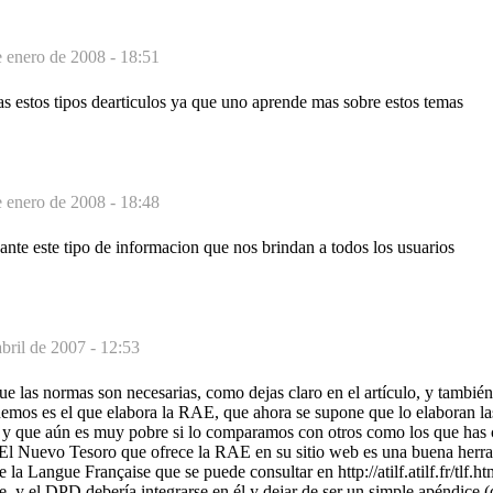
e enero de 2008 - 18:51
s estos tipos dearticulos ya que uno aprende mas sobre estos temas
e enero de 2008 - 18:48
nte este tipo de informacion que nos brindan a todos los usuarios
abril de 2007 - 12:53
e las normas son necesarias, como dejas claro en el artículo, y tambié
nemos es el que elabora la RAE, que ahora se supone que lo elaboran l
, y que aún es muy pobre si lo comparamos con otros como los que has c
. El Nuevo Tesoro que ofrece la RAE en su sitio web es una buena herra
e la Langue Française que se puede consultar en http://atilf.atilf.fr/tlf
e, y el DPD debería integrarse en él y dejar de ser un simple apéndice