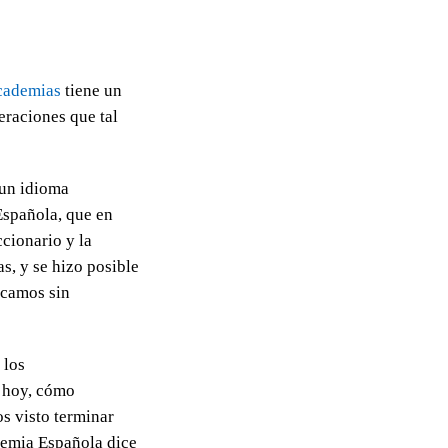
academias
tiene un
eraciones que tal
 un idioma
Española, que en
cionario y la
s, y se hizo posible
icamos sin
 los
a hoy, cómo
s visto terminar
demia Española dice