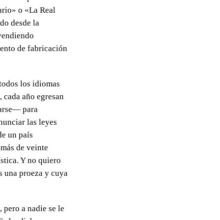
ario» o «La Real
do desde la
 vendiendo
iento de fabricación
 todos los idiomas
, cada año egresan
tarse— para
enunciar las leyes
de un país
 más de veinte
stica. Y no quiero
s una proeza y cuya
 pero a nadie se le