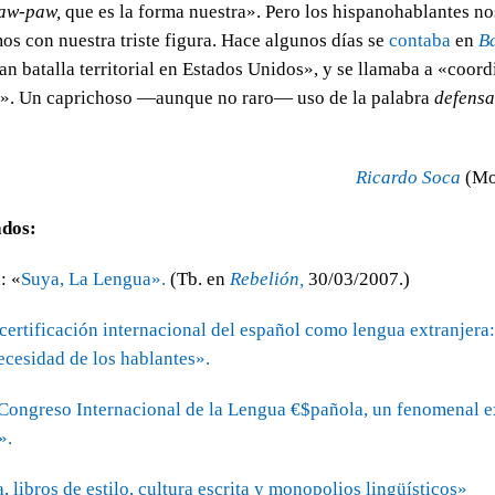
aw-paw,
que es la forma nuestra». Pero los hispanohablantes n
os con nuestra triste figura. Hace algunos días se
contaba
en
B
an batalla territorial en Estados Unidos», y se llamaba a «coord
a». Un caprichoso —aunque no raro— uso de la palabra
defensa
Ricardo Soca
(Mo
ados:
: «
Suya, La Lengua».
(Tb. en
Rebelión,
30/03/2007.)
certificación internacional del español como lengua extranjera:
cesidad de los hablantes».
Congreso Internacional de la Lengua €$pañola, un fenomenal e
».
 libros de estilo, cultura escrita y monopolios lingüísticos»