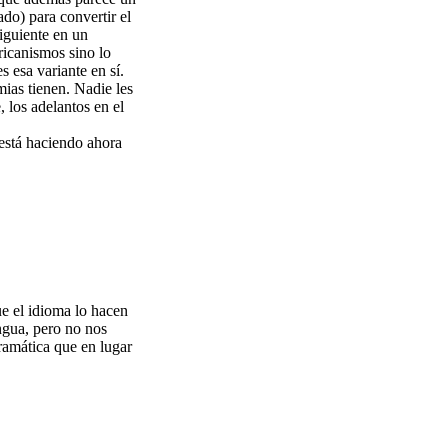
do) para convertir el
iguiente en un
ricanismos sino lo
s esa variante en sí.
mias tienen. Nadie les
, los adelantos en el
 está haciendo ahora
ue el idioma lo hacen
ngua, pero no nos
ramática que en lugar