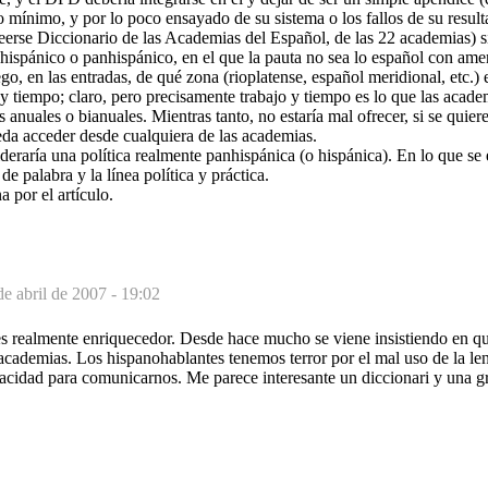
mínimo, y por lo poco ensayado de su sistema o los fallos de su resulta
erse Diccionario de las Academias del Español, de las 22 academias) s
hispánico o panhispánico, en el que la pauta no sea lo español con ame
o, en las entradas, de qué zona (rioplatense, español meridional, etc.) e
 y tiempo; claro, pero precisamente trabajo y tiempo es lo que las acade
 anuales o bianuales. Mientras tanto, no estaría mal ofrecer, si se quiere
eda acceder desde cualquiera de las academias.
deraría una política realmente panhispánica (o hispánica). En lo que se
de palabra y la línea política y práctica.
 por el artículo.
de abril de 2007 - 19:02
 es realmente enriquecedor. Desde hace mucho se viene insistiendo en q
 academias. Los hispanohablantes tenemos terror por el mal uso de la le
acidad para comunicarnos. Me parece interesante un diccionari y una g