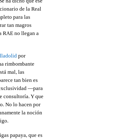
Se ha dicho que ese
cionario de la Real
pleto para las
erar tan magros
la RAE no llegan a
lladolid
por
 una rimbombante
tá mal, las
parece tan bien es
a exclusividad —para
e consultoría. Y que
ro. No lo hacen por
ranamente la noción
igo.
igas papaya, que es