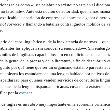
ciones tales como «Esta palabra no existe; no está en el diccion
no la admite». Ante esta noción de autoridad, que hemos mama
 explicable la aparición de empresas dispuestas a ganar dinero
ñol correcto
y llamando a batallas contra ignotos molinos de v
e.
ario del caos lingüístico ni de la inexistencia de normas —que
hablantes las apliquen sin conocer su enunciado—. Sin embargo
s miles de lingüistas capacitados —o en condiciones de capaci
de la gente, de la prensa y de la literatura, a fin de descubrir y 
egunto por qué tiene que ser un organismo estatal o paraestatal 
establezca los estándares de una lengua hablada por nativos de
 espaldarazo para quienes venden servicios de consultoría lingüí
ademias de la lengua hispanoamericanas, cuya mera existencia e
illar por la
escasez.
de inglés es un rubro muy importante en la economía británica,