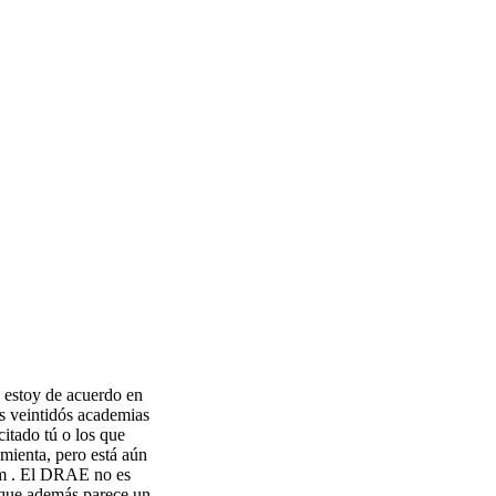
n estoy de acuerdo en
as veintidós academias
itado tú o los que
mienta, pero está aún
.htm . El DRAE no es
 (que además parece un