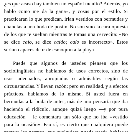
¿es que acaso hay también un español inculto? Además, yo
hablo como me da la gana», y cosas por el estilo. Si
practicaran lo que predican, irían vestidos con bermudas y
chanclas a una boda de postín. No son sino la cara opuesta
de los que te sueltan mientras te tomas una cervecita: «No
se dice
caío,
se dice
caído;
caío
es incorrecto». Estos
serían capaces de ir de esmoquin a la playa.
Puede que algunos de ustedes piensen que los
sociolingüistas no hablamos de usos correctos, sino de
usos adecuados, apropiados o admisibles según las
circunstancias. Y llevan razón; pero en realidad, y a efectos
prácticos, hablamos de lo mismo. Si usted fuera en
bermudas a la boda de antes, más de uno pensaría que iba
haciendo el ridículo, aunque quizá luego —y por pura
educación— le comentara tan sólo que no iba «vestido
para la ocasión». Eso sí, es cierto que cualquiera puede