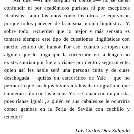
Así que —si me aceptan el consejo— no se dejen
confundir ni por académicos puristas ni por escépticos
idealistas: tanto los unos como los otros se equivocan
porque todos padecen de la misma miopía lingüística. Y,
sobre todo, recuerden que lo mejor y más sensato es
tomarse siempre este tipo de cuestiones lingüísticas con
mucho sentido del humor. Por eso, cuando se topen con
alguien que les diga que la corrección en la lengua no
existe, sonrían por fuera y ríanse por dentro; seguramente,
quien así les hable será una persona culta y de clase
desahogada —quizás un catedrático de Yale— que no
permitiría que sus hijos tuvieran faltas de ortografía ni que
comieran sólo con las manos. Y si se topan con un purista,
pues ríanse igual: ¿a quién en sus cabales se le ocurriría
comer gambas en la Feria de Sevilla con cuchillo y
tenedor?
Luis Carlos Díaz Salgado