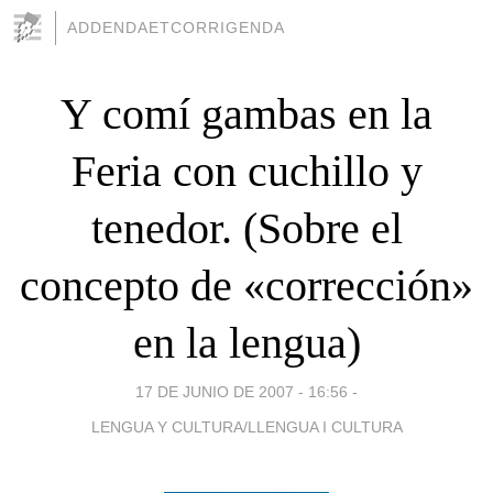
ADDENDAETCORRIGENDA
Y comí gambas en la
Feria con cuchillo y
tenedor. (Sobre el
concepto de «corrección»
en la lengua)
17 DE JUNIO DE 2007 - 16:56
-
LENGUA Y CULTURA/LLENGUA I CULTURA