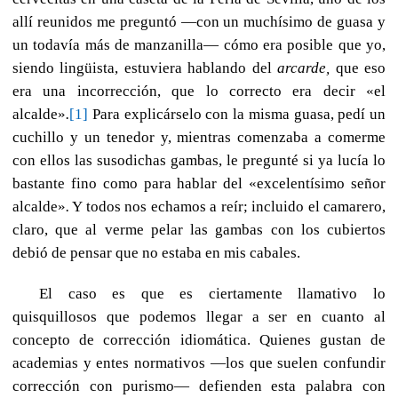
allí reunidos me preguntó —con un muchísimo de guasa y
un todavía más de manzanilla— cómo era posible que yo,
siendo lingüista, estuviera hablando del
arcarde,
que eso
era una incorrección, que lo correcto era decir «el
alcalde»
.
[1]
Para explicárselo con la misma guasa, pedí un
cuchillo y un tenedor y, mientras comenzaba a comerme
con ellos las susodichas gambas, le pregunté si ya lucía lo
bastante fino como para hablar del «
excelentísimo
señor
alcalde»
.
Y todos nos echamos a reír; incluido el camarero,
claro, que al verme pelar las gambas con los cubiertos
debió de pensar que no estaba en mis cabales.
El caso es que es ciertamente llamativo lo
quisquillosos que podemos llegar a ser en cuanto al
concepto de corrección idiomática. Quienes gustan de
academias y entes normativos —los que suelen confundir
corrección con purismo— defienden esta palabra con