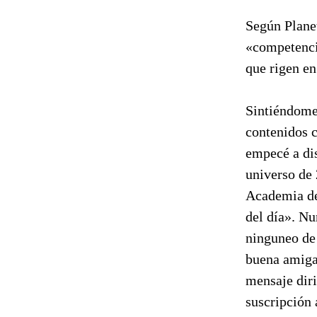
Según Planet
«competencia
que rigen en
Sintiéndome 
contenidos c
empecé a dis
universo de 
Academia dec
del día». Nu
ninguneo de
buena amiga
mensaje dir
suscripción 