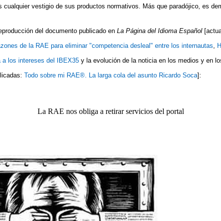
llas cualquier vestigio de sus productos normativos. Más que paradójico, es de
eproducción del documento publicado en
La Página
del Idioma Español
[actua
azones de la RAE para eliminar "competencia desleal" entre los internautas
,
H
 a los intereses del IBEX35
y la evolución de la noticia en los medios y en 
plicada
s:
Todo sobre mi RAE®. La larga cola del asunto Ricardo Soca
]:
La RAE nos obliga a retirar servicios del portal