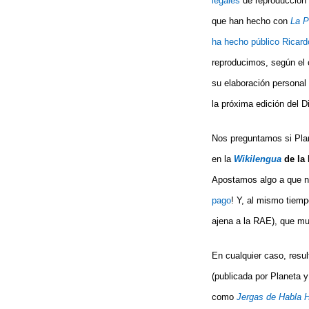
legales
de reproducción q
que han hecho con
La P
ha hecho público Ricar
reproducimos, según el 
su elaboración personal
la próxima edición del D
Nos preguntamos si Pla
en la
Wikilengua
de la
Apostamos algo a que no
pago
! Y, al mismo tiem
ajena a la RAE), que mu
En cualquier caso, resu
(publicada por Planeta y
como
Jergas de Habla 