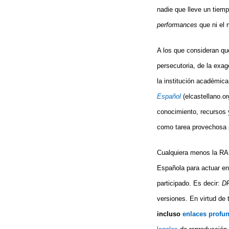
nadie que lleve un tiem
performances
que ni el 
A los que consideran que
persecutoria, de la exag
la institución académi
Español
(elcastellano.o
conocimiento, recursos 
como tarea provechosa p
Cualquiera menos la RAE
Española para actuar en
participado. Es decir:
DR
versiones. En virtud de t
incluso
enlaces profu