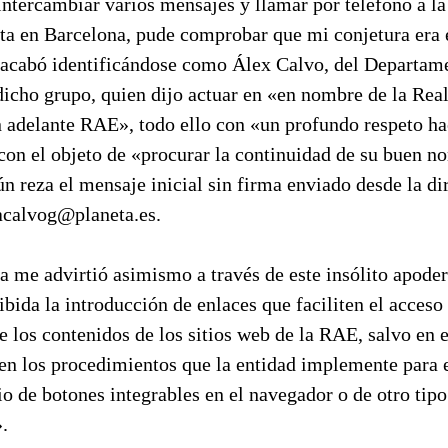
ntercambiar varios mensajes y llamar por teléfono a la
ta en Barcelona, pude comprobar que mi conjetura era 
r acabó identificándose como Álex Calvo, del Departam
dicho grupo, quien dijo actuar en «en nombre de la Re
 adelante RAE», todo ello con «un profundo respeto ha
con el objeto de «procurar la continuidad de su buen n
ún reza el mensaje inicial sin firma enviado desde la di
 acalvog@planeta.es.
a me advirtió asimismo a través de este insólito apode
bida la introducción de enlaces que faciliten el acceso 
e los contenidos de los sitios web de la RAE, salvo en e
cen los procedimientos que la entidad implemente para e
o de botones integrables en el navegador o de otro tipo
.