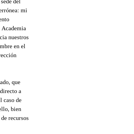
 sede del
errónea: mi
ento
al Academia
cia nuestros
ombre en el
rección
rado, que
directo a
l caso de
llo, bien
 de recursos