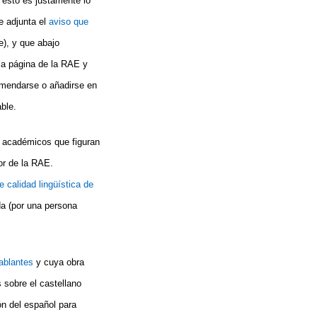
Y esto es justamente lo
 adjunta el
aviso que
e), y que abajo
 la página de la RAE y
nmendarse o añadirse en
ble.
 académicos que figuran
or de la RAE.
e calidad lingüística de
a (por una persona
ablantes
y cuya obra
 sobre el castellano
ón del español para