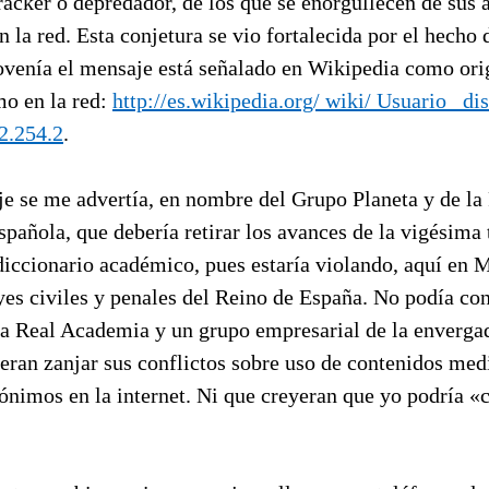
racker o depredador, de los que se enorgullecen de sus 
n la red. Esta conjetura se vio fortalecida por el hecho 
ovenía el mensaje está señalado en Wikipedia como ori
mo en la red:
http://es.wikipedia.org/ wiki/ Usuario_ 
2.254.2
.
e se me advertía, en nombre del Grupo Planeta y de la
añola, que debería retirar los avances de la vigésima 
diccionario académico, pues estaría violando, aquí en 
yes civiles y penales del Reino de España. No podía co
la Real Academia y un grupo empresarial de la enverga
eran zanjar sus conflictos sobre uso de contenidos med
ónimos en la internet. Ni que creyeran que yo podría «