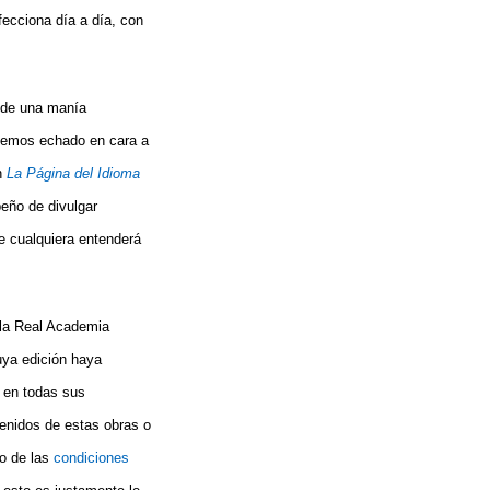
ecciona día a día, con
o de una manía
e hemos echado en cara a
n
La Página del Idioma
peño de divulgar
e cualquiera entenderá
 la Real Academia
uya edición haya
,
en todas sus
ntenidos de estas obras o
o de las
condiciones