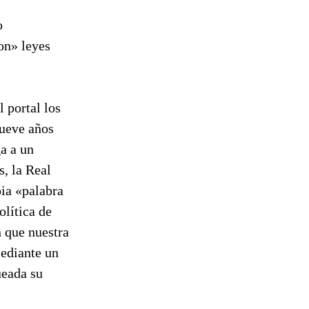
o
on» leyes
 portal los
nueve años
a a un
s, la Real
pia «palabra
olítica de
 que nuestra
mediante un
ueada su