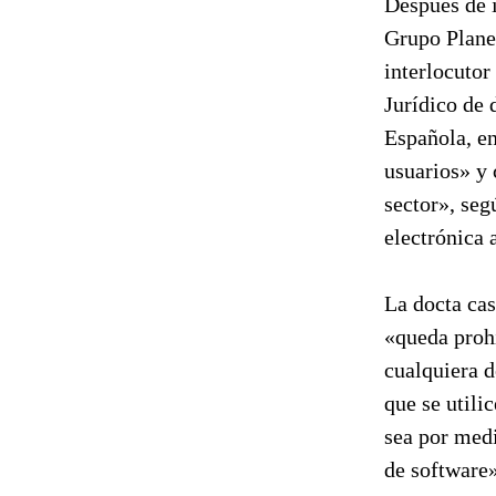
Después de i
Grupo Plane
interlocuto
Jurídico de 
Española, en
usuarios» y 
sector», seg
electrónica
La docta cas
«queda prohi
cualquiera d
que se utili
sea por medi
de software»