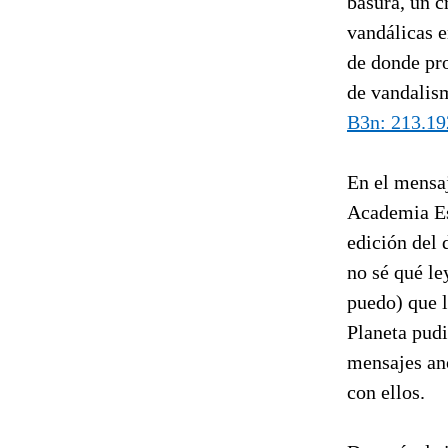
basura, un c
vandálicas e
de donde pr
de vandalis
B3n: 213.19
En el mensaj
Academia Esp
edición del 
no sé qué le
puedo) que 
Planeta pudi
mensajes an
con ellos.