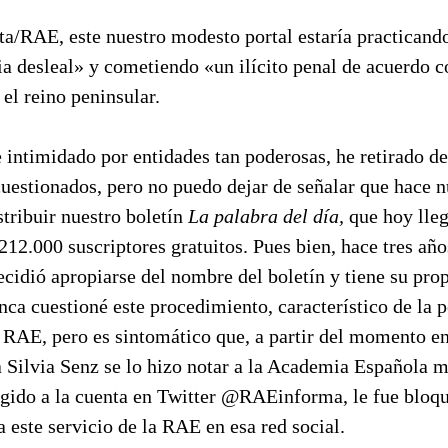
a/RAE, este nuestro modesto portal estaría practicand
 desleal» y cometiendo «un ilícito penal de acuerdo c
 el reino peninsular.
intimidado por entidades tan poderosas, he retirado del
uestionados, pero no puedo dejar de señalar que hace 
tribuir nuestro boletín
La palabra del día,
que hoy lleg
212.000 suscriptores gratuitos. Pues bien, hace tres año
idió apropiarse del nombre del boletín y tiene su pro
nca cuestioné este procedimiento, característico de la p
 RAE, pero es sintomático que, a partir del momento en
 Silvia Senz se lo hizo notar a la Academia Española 
igido a la cuenta en Twitter @RAEinforma, le fue bloq
a este servicio de la RAE en esa red social.