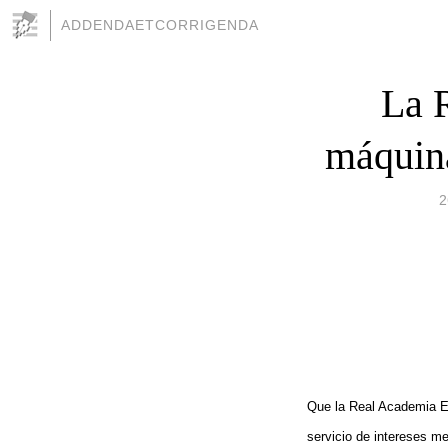
ADDENDAETCORRIGENDA
La R
máquina
2
Que la Real Academia Esp
servicio de intereses m