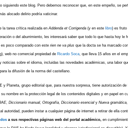
po siguiendo este blog. Pero debemos reconocer que, en este empeño, se perf
más alocado delirio podría vaticinar.
 la tarea crítica realizada en
Addenda et Corrigenda
(y en este
libro
) es frut
eración o del aburrimiento, les interesará saber que todo lo que hasta hoy l
ca es poco comparado con este
rien ne va plus
que la docta se ha marcado co
rg), web no comercial propiedad de
Ricardo Soca
, que lleva 15 años en el em
y noticias sobre el idioma, incluidas las novedades académicas, una labor qu
ara la difusión de la norma del castellano.
 y Planeta, grupo editorial que, para nuestra sorpresa, tiene autorización de
 su nombre en la protección legal de los contenidos digitales y en papel en c
AE, Diccionario manual, Ortografía, Diccionario esencial
y
Nueva gramática
al autoridad, pueden instar a cualquier página de internet a retirar de ella co
ndos
a sus respectivas páginas web del portal académico,
en cumplimient