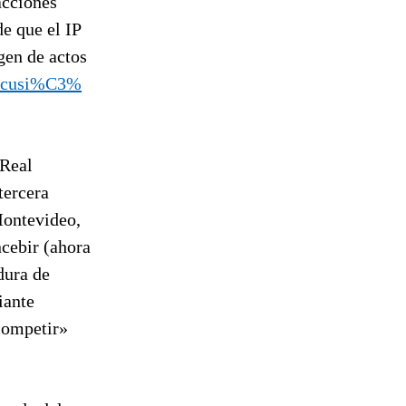
acciones
de que el IP
gen de actos
discusi%C3%
 Real
tercera
Montevideo,
ncebir (ahora
dura de
iante
competir»