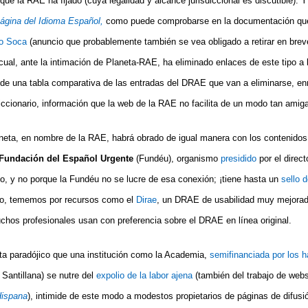
ue la RAE ha fijado (cuya legalidad y alcance jurisdiccional es discutible). 
ágina del Idioma Español,
como puede comprobarse en la documentación que
do Soca
(anuncio que probablemente también se vea obligado a retirar en brev
cual, ante la intimación de Planeta-RAE, ha eliminado enlaces de este tipo a
 de una tabla comparativa de las entradas del DRAE que van a eliminarse, e
iccionario, información que la web de la RAE no facilita de un modo tan amiga
neta, en nombre de la RAE, habrá obrado de igual manera con los contenidos
 Fundación del Español Urgente
(Fundéu), organismo
presidido
por el direct
, y no porque la Fundéu no se lucre de esa conexión; ¡tiene hasta un
sello d
po, tememos por recursos como el
Dirae
, un DRAE de usabilidad muy mejorad
chos profesionales usan con preferencia sobre el DRAE en línea original.
lta paradójico que una institución como la Academia,
semifinanciada por los h
 Santillana) se nutre del
expolio de la labor ajena
(también del trabajo de webs
Hispana
), intimide de este modo a modestos propietarios de páginas de difusi