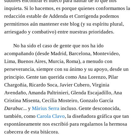
sudores encontrar el hueco para hablar de lo que nos
inquieta. Si lo hacemos, es porque quienes conformamos la
redacción estable de Addenda et Corrigenda podemos
permitirnos aún mantener este blog (y su espíritu plural,
arriesgado y combativo) entre nuestras prioridades.
No ha sido el caso de gente que nos ha ido
acompañando (desde Madrid, Barcelona, Montevideo,
Lima, Buenos Aires, Murcia, Roma),
a menudo con
perseverancia, siempre
con su ánimo y su apoyo, desde un
principio. Gente tan querida como Ana Lorenzo, Pilar
Chargoñia, Ricardo Soca, Javier Cubero, Virginia
Avendaño, Amanda Paltrinieri, Glenda Escajadillo, Ana
Cristina Misenta, Cecilia Mosteiro, Gonzalo García
Darabuc
... y
Màrius Serra
incluso. Gente desconocida,
también, como
Carola Clavo
, la diseñadora gráfica que tan
espontáneamente nos escribió para regalarnos la hermosa
cabecera de esta bitácora.