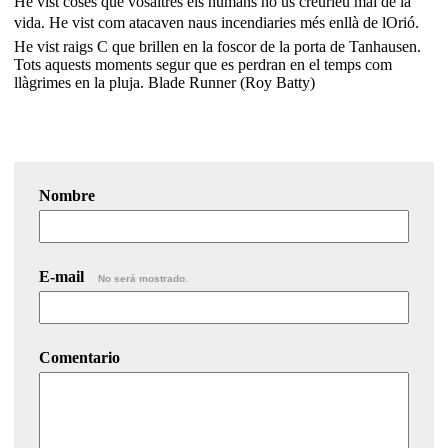
He vist coses que vosaltres els humans no us creuríeu mai de la
vida. He vist com atacaven naus incendiaries més enllà de lOrió.
He vist raigs C que brillen en la foscor de la porta de Tanhausen.
Tots aquests moments segur que es perdran en el temps com
llàgrimes en la pluja. Blade Runner (Roy Batty)
Nombre
E-mail
No será mostrado.
Comentario